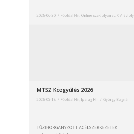
2026-06-30
Főoldal Hír
,
Online szakfolyóirat
,
XIV. évfol
MTSZ Közgyűlés 2026
2026-05-18
Főoldal Hír
,
Iparág Hír
György Bognár
TŰZIHORGANYZOTT ACÉLSZERKEZETEK