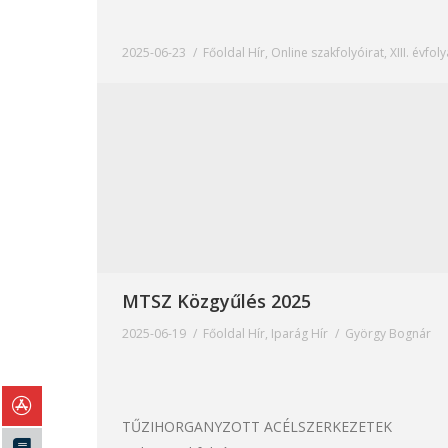
2025-06-23
Főoldal Hír
,
Online szakfolyóirat
,
XIII. évfo
MTSZ Közgyűlés 2025
2025-06-19
Főoldal Hír
,
Iparág Hír
György Bognár
TŰZIHORGANYZOTT ACÉLSZERKEZETEK