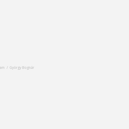
lyam
György Bognár