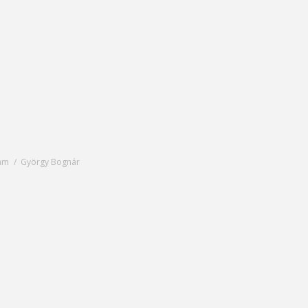
yam
György Bognár