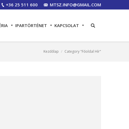
+36 25 511 600
MTSZ.INFO@GMAIL.COM
ÉRIA
IPARTÖRTÉNET
KAPCSOLAT
Kezdőlap
Category "Főoldal Hír"
are here: