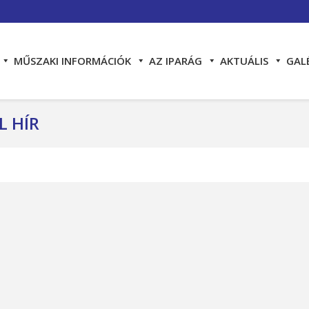
MŰSZAKI INFORMÁCIÓK
AZ IPARÁG
AKTUÁLIS
GAL
L HÍR
You 