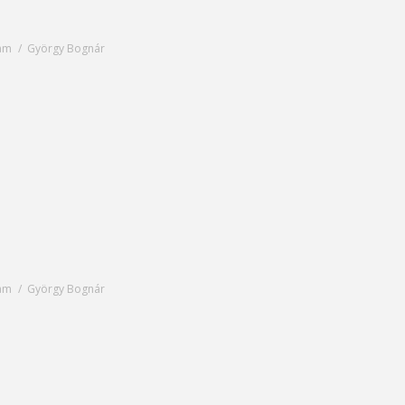
yam
György Bognár
yam
György Bognár