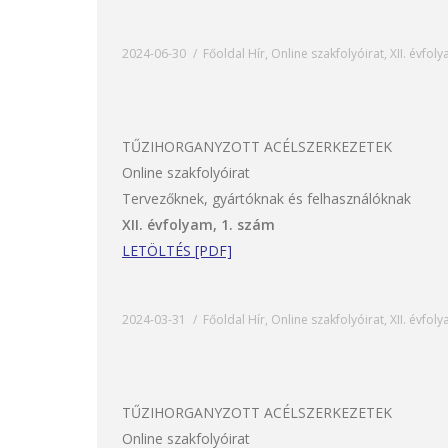
2024-06-30
Főoldal Hír
,
Online szakfolyóirat
,
XII. évfol
TŰZIHORGANYZOTT ACÉLSZERKEZETEK
Online szakfolyóirat
Tervezőknek, gyártóknak és felhasználóknak
XII. évfolyam, 1. szám
LETÖLTÉS [PDF]
2024-03-31
Főoldal Hír
,
Online szakfolyóirat
,
XII. évfol
TŰZIHORGANYZOTT ACÉLSZERKEZETEK
Online szakfolyóirat