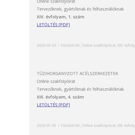
Online szakfolyóirat
Tervezőknek, gyártóknak és felhasználóknak
XIV. évfolyam, 1. szám
LETÖLTÉS [PDF]
2026-03-30
Főoldal Hír
,
Online szakfolyóirat
,
XIV. évfol
TŰZIHORGANYZOTT ACÉLSZERKEZETEK
Online szakfolyóirat
Tervezőknek, gyártóknak és felhasználóknak
XIII. évfolyam, 4. szám
LETÖLTÉS [PDF]
2026-01-05
Főoldal Hír
,
Online szakfolyóirat
,
XIII. évfo