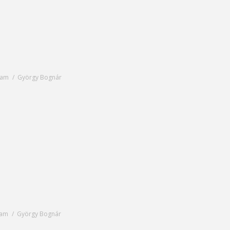
yam
György Bognár
lyam
György Bognár