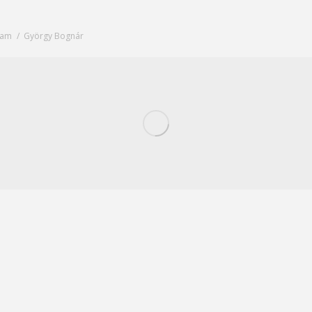
yam
György Bognár