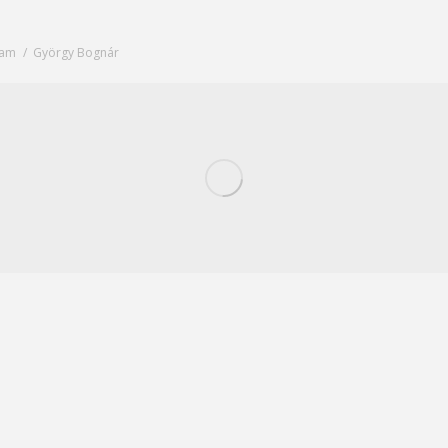
lyam
György Bognár