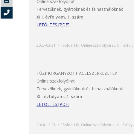
Online szakfolyóirat
Tervezőknek, gyártóknak és felhasználóknak
XIII. évfolyam, 1. szám
LETÖLTÉS [PDF]
2025-03-31
Főoldal Hír
,
Online szakfolyóirat
,
XIII. évfo
TŰZIHORGANYZOTT ACÉLSZERKEZETEK
Online szakfolyóirat
Tervezőknek, gyártóknak és felhasználóknak
XII. évfolyam, 4. szám
LETÖLTÉS [PDF]
2024-12-31
Főoldal Hír
,
Online szakfolyóirat
,
XII. évfol