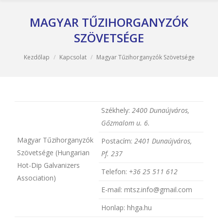
MAGYAR TŰZIHORGANYZÓK
SZÖVETSÉGE
You are here:
Kezdőlap
Kapcsolat
Magyar Tűzihorganyzók Szövetsége
Székhely:
2400 Dunaújváros,
Gőzmalom u. 6.
Magyar Tűzihorganyzók
Postacím:
2401 Dunaújváros,
Szövetsége (Hungarian
Pf. 237
Hot-Dip Galvanizers
Telefon:
+36 25
511 612
Association)
E-mail: mtsz.info@gmail.com
Honlap: hhga.hu