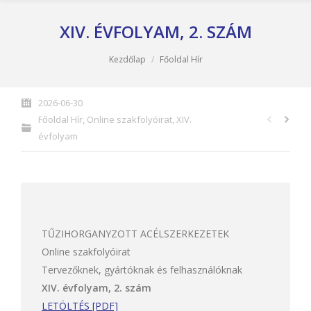
XIV. ÉVFOLYAM, 2. SZÁM
You are here:
Kezdőlap
Főoldal Hír
2026-06-30
Főoldal Hír
,
Online szakfolyóirat
,
XIV.
évfolyam
TŰZIHORGANYZOTT ACÉLSZERKEZETEK
Online szakfolyóirat
Tervezőknek, gyártóknak és felhasználóknak
XIV. évfolyam, 2. szám
LETÖLTÉS [PDF]