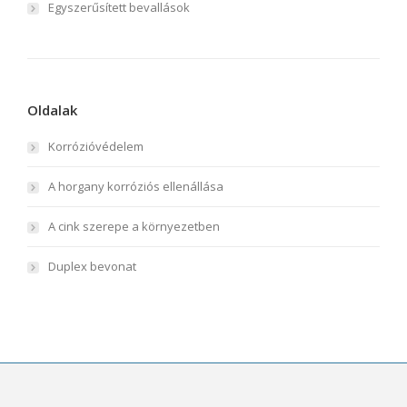
Egyszerűsített bevallások
Oldalak
Korrózióvédelem
A horgany korróziós ellenállása
A cink szerepe a környezetben
Duplex bevonat