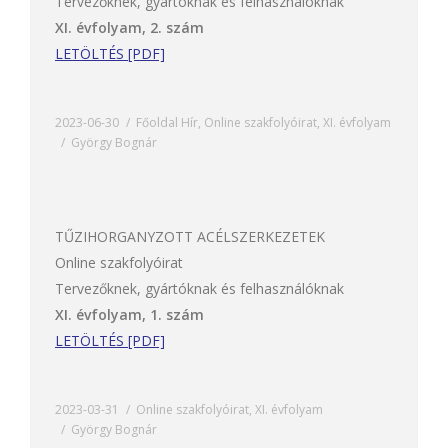
Tervezőknek, gyártóknak és felhasználóknak
XI. évfolyam, 2. szám
LETÖLTÉS [PDF]
2023-06-30
Főoldal Hír
,
Online szakfolyóirat
,
XI. évfolyam
György Bognár
TŰZIHORGANYZOTT ACÉLSZERKEZETEK
Online szakfolyóirat
Tervezőknek, gyártóknak és felhasználóknak
XI. évfolyam, 1. szám
LETÖLTÉS [PDF]
2023-03-31
Online szakfolyóirat
,
XI. évfolyam
György Bognár