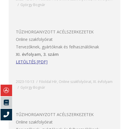
György Bognár
TŰZIHORGANYZOTT ACÉLSZERKEZETEK
Online szakfolyóirat
Tervezőknek, gyártóknak és felhasználóknak
XI. évfolyam, 3. szám
LETÖLTÉS [PDF]
2023-10-13
Főoldal Hír
,
Online szakfolyóirat
,
XI. évfolyam
György Bognár
TŰZIHORGANYZOTT ACÉLSZERKEZETEK
Online szakfolyóirat