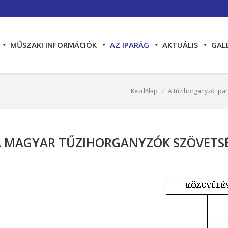
MŰSZAKI INFORMÁCIÓK
AZ IPARÁG
AKTUÁLIS
GAL
Kezdőlap
A tűzihorganyzó ipar
You are here:
 MAGYAR TŰZIHORGANYZÓK SZÖVETSÉG