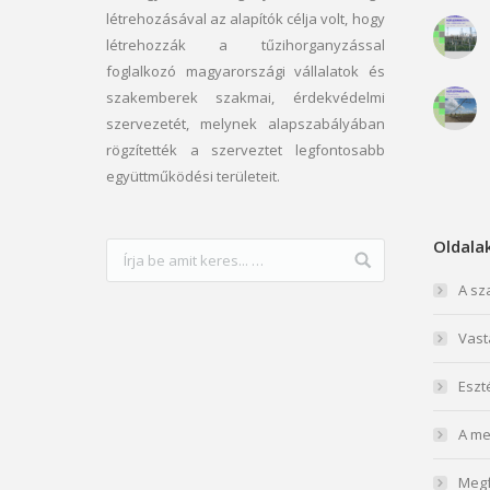
létrehozásával az alapítók célja volt, hogy
létrehozzák a tűzihorganyzással
foglalkozó magyarországi vállalatok és
szakemberek szakmai, érdekvédelmi
szervezetét, melynek alapszabályában
rögzítették a szerveztet legfontosabb
együttműködési területeit.
Oldala
A sz
Vast
Eszt
A me
Megf