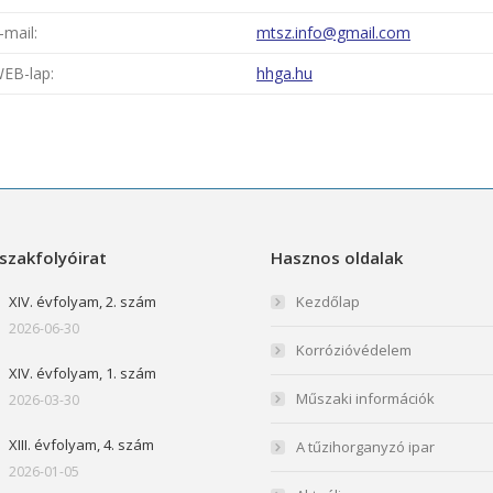
-mail:
mtsz.
info@gmail.com
EB-lap:
hhga.hu
szakfolyóirat
Hasznos oldalak
XIV. évfolyam, 2. szám
Kezdőlap
2026-06-30
Korrózióvédelem
XIV. évfolyam, 1. szám
Műszaki információk
2026-03-30
XIII. évfolyam, 4. szám
A tűzihorganyzó ipar
2026-01-05