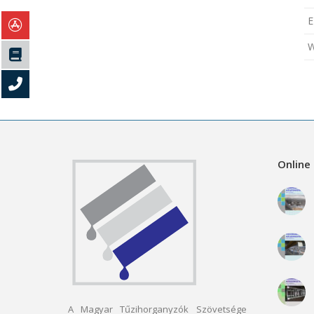
E
W
Online 
A Magyar Tűzihorganyzók Szövetsége