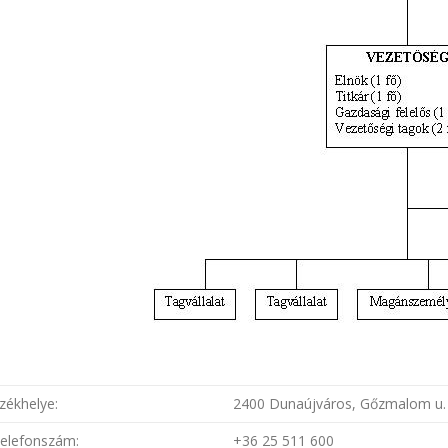
zékhelye:
2400 Dunaújváros, Gőzmalom u. 
elefonszám:
+36 25 511 600