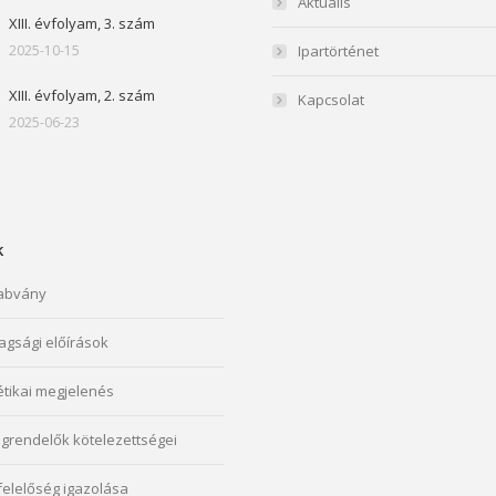
Aktuális
XIII. évfolyam, 3. szám
2025-10-15
Ipartörténet
XIII. évfolyam, 2. szám
Kapcsolat
2025-06-23
k
abvány
agsági előírások
étikai megjelenés
grendelők kötelezettségei
elelőség igazolása