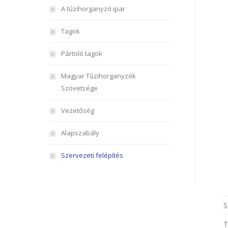
A tűzihorganyzó ipar
Tagok
Pártoló tagok
Magyar Tűzihorganyzók
Szövetsége
Vezetőség
Alapszabály
Szervezeti felépítés
S
T