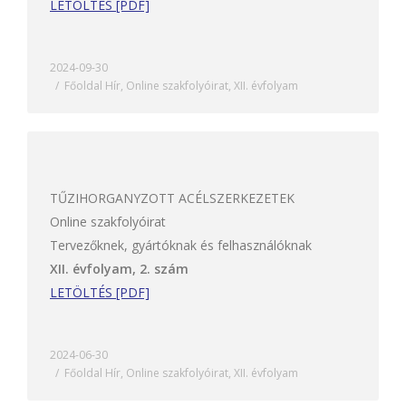
LETÖLTÉS [PDF]
2024-09-30
Főoldal Hír
,
Online szakfolyóirat
,
XII. évfolyam
TŰZIHORGANYZOTT ACÉLSZERKEZETEK
Online szakfolyóirat
Tervezőknek, gyártóknak és felhasználóknak
XII. évfolyam, 2. szám
LETÖLTÉS [PDF]
2024-06-30
Főoldal Hír
,
Online szakfolyóirat
,
XII. évfolyam