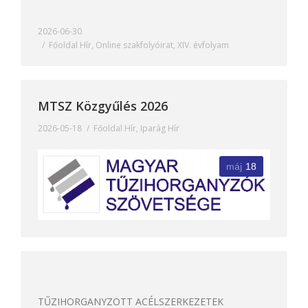
2026-06-30
Főoldal Hír
,
Online szakfolyóirat
,
XIV. évfolyam
MTSZ Közgyűlés 2026
2026-05-18
Főoldal Hír
,
Iparág Hír
máj
18
TŰZIHORGANYZOTT ACÉLSZERKEZETEK