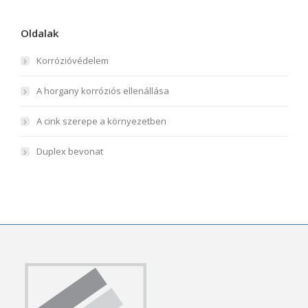
Oldalak
Korrózióvédelem
A horgany korróziós ellenállása
A cink szerepe a környezetben
Duplex bevonat