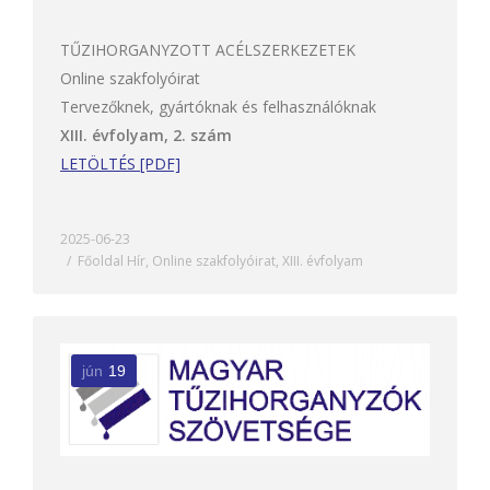
TŰZIHORGANYZOTT ACÉLSZERKEZETEK
Online szakfolyóirat
Tervezőknek, gyártóknak és felhasználóknak
XIII. évfolyam, 2. szám
LETÖLTÉS [PDF]
2025-06-23
Főoldal Hír
,
Online szakfolyóirat
,
XIII. évfolyam
jún
19