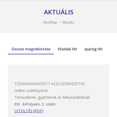
AKTUÁLIS
You are here:
Kezdőlap
Aktuális
Összes megtekintése
Főoldal Hír
Iparág Hír
TŰZIHORGANYZOTT ACÉLSZERKEZETEK
Online szakfolyóirat
Tervezőknek, gyártóknak és felhasználóknak
XIV. évfolyam, 2. szám
LETÖLTÉS [PDF]