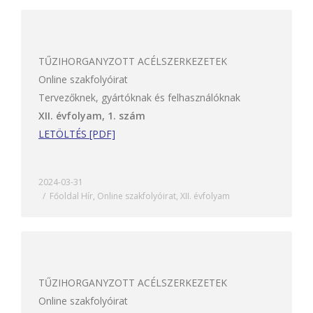
TŰZIHORGANYZOTT ACÉLSZERKEZETEK
Online szakfolyóirat
Tervezőknek, gyártóknak és felhasználóknak
XII. évfolyam, 1. szám
LETÖLTÉS [PDF]
2024-03-31
Főoldal Hír
,
Online szakfolyóirat
,
XII. évfolyam
TŰZIHORGANYZOTT ACÉLSZERKEZETEK
Online szakfolyóirat