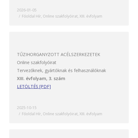
2026-01-05
Főoldal Hír
,
Online szakfolyóirat
,
XIII. évfolyam
TŰZIHORGANYZOTT ACÉLSZERKEZETEK
Online szakfolyóirat
Tervezőknek, gyártóknak és felhasználóknak
XIII. évfolyam, 3. szám
LETÖLTÉS [PDF]
2025-10-15
Főoldal Hír
,
Online szakfolyóirat
,
XIII. évfolyam