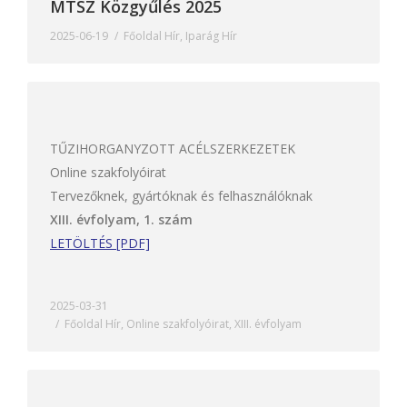
MTSZ Közgyűlés 2025
2025-06-19
Főoldal Hír
,
Iparág Hír
TŰZIHORGANYZOTT ACÉLSZERKEZETEK
Online szakfolyóirat
Tervezőknek, gyártóknak és felhasználóknak
XIII. évfolyam, 1. szám
LETÖLTÉS [PDF]
2025-03-31
Főoldal Hír
,
Online szakfolyóirat
,
XIII. évfolyam