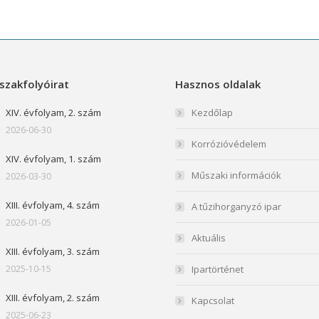
szakfolyóirat
Hasznos oldalak
XIV. évfolyam, 2. szám
Kezdőlap
2026-06-30
Korrózióvédelem
XIV. évfolyam, 1. szám
Műszaki információk
2026-03-30
XIII. évfolyam, 4. szám
A tűzihorganyzó ipar
2026-01-05
Aktuális
XIII. évfolyam, 3. szám
2025-10-15
Ipartörténet
XIII. évfolyam, 2. szám
Kapcsolat
2025-06-23