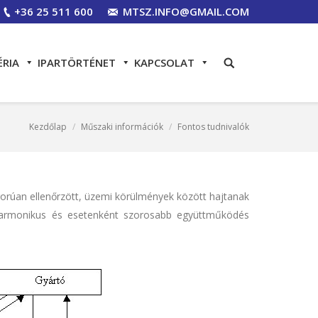
+36 25 511 600
MTSZ.INFO@GMAIL.COM
ÉRIA
IPARTÖRTÉNET
KAPCSOLAT
Kezdőlap
Műszaki információk
Fontos tudnivalók
gorúan ellenőrzött, üzemi körülmények között hajtanak
y harmonikus és esetenként szorosabb együttműködés