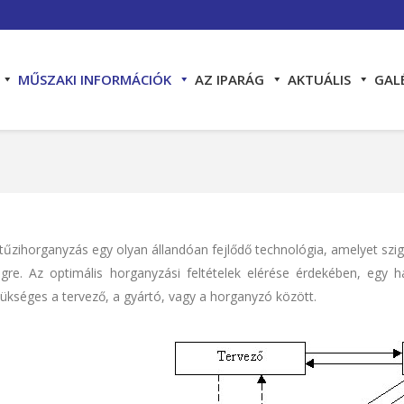
MŰSZAKI INFORMÁCIÓK
AZ IPARÁG
AKTUÁLIS
GAL
You are here:
tűzihorganyzás egy olyan állandóan fejlődő technológia, amelyet szi
égre. Az optimális horganyzási feltételek elérése érdekében, eg
ükséges a tervező, a gyártó, vagy a horganyzó között.