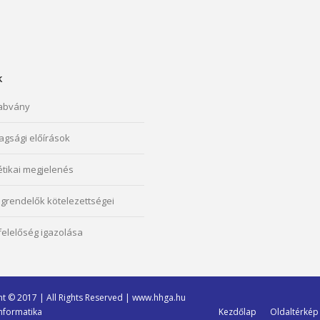
k
abvány
agsági előírások
étikai megjelenés
grendelők kötelezettségei
elelőség igazolása
t © 2017 | All Rights Reserved | www.hhga.hu
Kezdőlap
Oldaltérkép
formatika