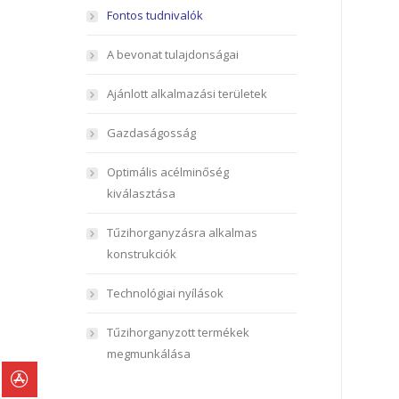
Fontos tudnivalók
A bevonat tulajdonságai
Ajánlott alkalmazási területek
Gazdaságosság
Optimális acélminőség
kiválasztása
Tűzihorganyzásra alkalmas
konstrukciók
Technológiai nyílások
Tűzihorganyzott termékek
megmunkálása