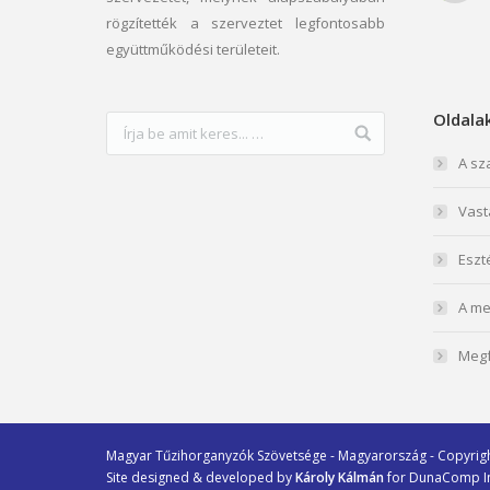
rögzítették a szerveztet legfontosabb
együttműködési területeit.
Oldala
A sz
Vast
Eszt
A me
Megf
Magyar Tűzihorganyzók Szövetsége - Magyarország - Copyrigh
Site designed & developed by
Károly Kálmán
for
DunaComp In