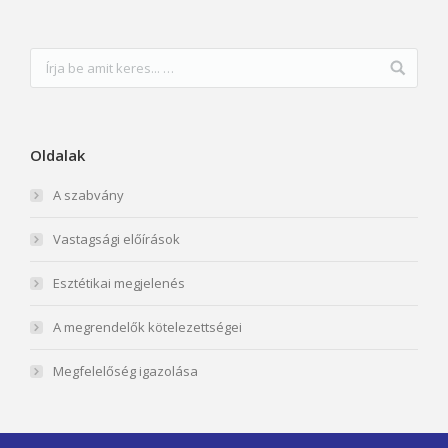
Oldalak
A szabvány
Vastagsági előírások
Esztétikai megjelenés
A megrendelők kötelezettségei
Megfelelőség igazolása