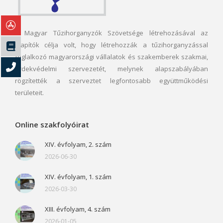
A Magyar Tűzihorganyzók Szövetsége létrehozásával az
alapítók célja volt, hogy létrehozzák a tűzihorganyzással
foglalkozó magyarországi vállalatok és szakemberek szakmai,
érdekvédelmi szervezetét, melynek alapszabályában
rögzítették a szerveztet legfontosabb együttműködési
területeit.
Online szakfolyóirat
XIV. évfolyam, 2. szám
2026-06-30
XIV. évfolyam, 1. szám
2026-03-30
XIII. évfolyam, 4. szám
2026-01-05