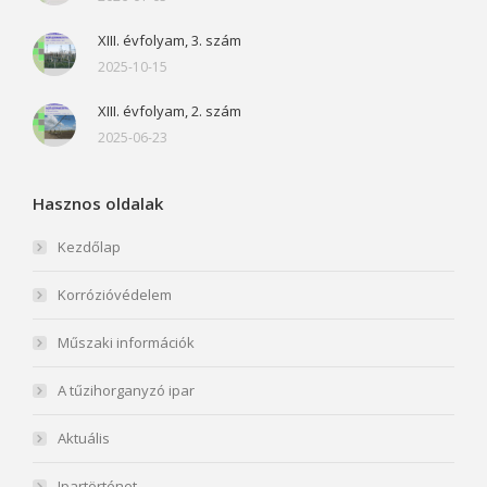
XIII. évfolyam, 3. szám
2025-10-15
XIII. évfolyam, 2. szám
2025-06-23
Hasznos oldalak
Kezdőlap
Korrózióvédelem
Műszaki információk
A tűzihorganyzó ipar
Aktuális
Ipartörténet