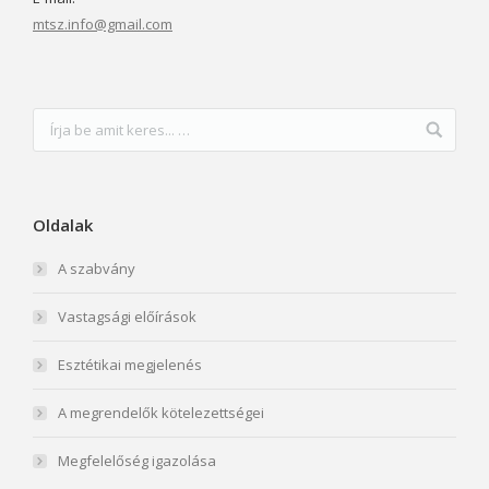
mtsz.info@gmail.com
Oldalak
A szabvány
Vastagsági előírások
Esztétikai megjelenés
A megrendelők kötelezettségei
Megfelelőség igazolása