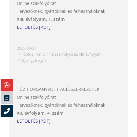
Online szakfolyóirat
Tervezőknek, gyártóknak és felhasználóknak
XIII. évfolyam, 1. szám
LETÖLTÉS [PDF]
2025-03-31
Főoldal Hír
,
Online szakfolyóirat
,
XIII. évfolyam
György Bognár
TŰZIHORGANYZOTT ACÉLSZERKEZETEK
Online szakfolyóirat
Tervezőknek, gyártóknak és felhasználóknak
XII. évfolyam, 4. szám
LETÖLTÉS [PDF]