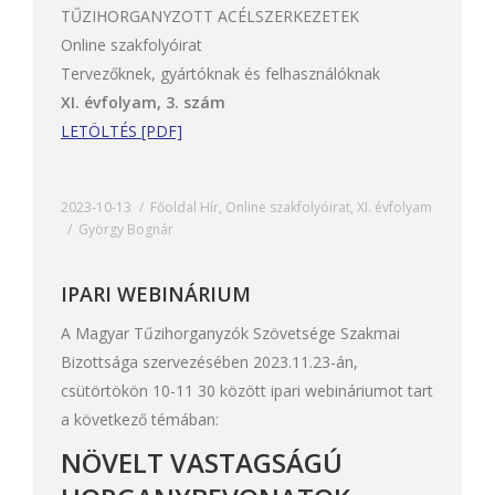
TŰZIHORGANYZOTT ACÉLSZERKEZETEK
Online szakfolyóirat
Tervezőknek, gyártóknak és felhasználóknak
XI. évfolyam, 3. szám
LETÖLTÉS [PDF]
2023-10-13
Főoldal Hír
,
Online szakfolyóirat
,
XI. évfolyam
György Bognár
IPARI WEBINÁRIUM
A Magyar Tűzihorganyzók Szövetsége Szakmai
Bizottsága szervezésében 2023.11.23-án,
csütörtökön 10-11 30 között ipari webináriumot tart
a következő témában:
NÖVELT VASTAGSÁGÚ