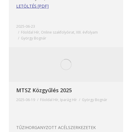
LETÖLTÉS [PDF]
2025-06-23
Főoldal Hír
,
Online szakfolyóirat
,
XIII. évfolyam
György Bognár
MTSZ Közgyűlés 2025
2025-06-19
Főoldal Hír
,
Iparág Hír
György Bognár
TŰZIHORGANYZOTT ACÉLSZERKEZETEK