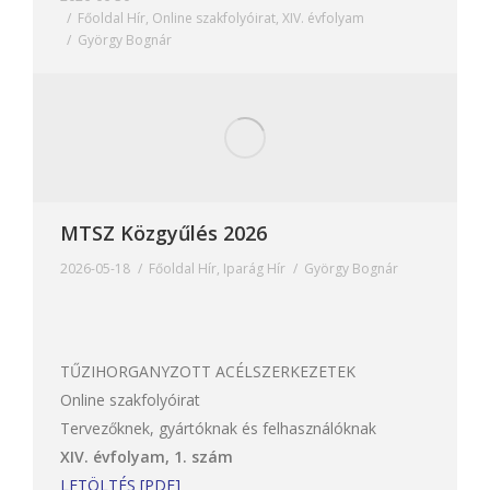
Főoldal Hír
,
Online szakfolyóirat
,
XIV. évfolyam
György Bognár
MTSZ Közgyűlés 2026
2026-05-18
Főoldal Hír
,
Iparág Hír
György Bognár
TŰZIHORGANYZOTT ACÉLSZERKEZETEK
Online szakfolyóirat
Tervezőknek, gyártóknak és felhasználóknak
XIV. évfolyam, 1. szám
LETÖLTÉS [PDF]