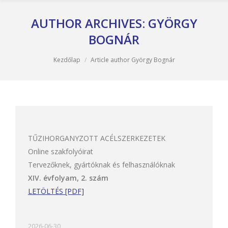
AUTHOR ARCHIVES:
GYÖRGY
BOGNÁR
You are here:
Kezdőlap
Article author György Bognár
TŰZIHORGANYZOTT ACÉLSZERKEZETEK
Online szakfolyóirat
Tervezőknek, gyártóknak és felhasználóknak
XIV. évfolyam, 2. szám
LETÖLTÉS [PDF]
2026-06-30