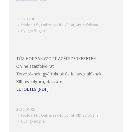
2026-03-30
Főoldal Hír
,
Online szakfolyóirat
,
XIV. évfolyam
György Bognár
TŰZIHORGANYZOTT ACÉLSZERKEZETEK
Online szakfolyóirat
Tervezőknek, gyártóknak és felhasználóknak
XIII. évfolyam, 4. szám
LETÖLTÉS [PDF]
2026-01-05
Főoldal Hír
,
Online szakfolyóirat
,
XIII. évfolyam
György Bognár