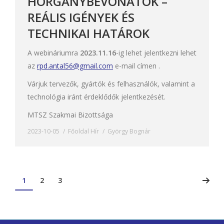
HORGANYBEVONATOK –
REÁLIS IGÉNYEK ÉS
TECHNIKAI HATÁROK
A webináriumra
2023.11.16
-ig lehet jelentkezni lehet
az
rpd.antal56@gmail.com
e-mail címen .
Várjuk tervezők, gyártók és felhasználók, valamint a
technológia iránt érdeklődők jelentkezését.
MTSZ Szakmai Bizottsága
2023-10-05
Főoldal Hír
György Bognár
1
2
3