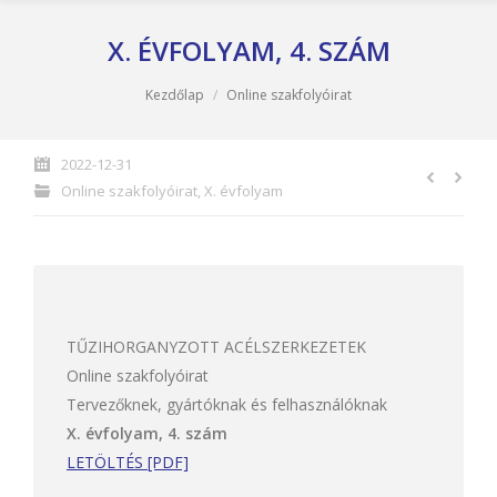
X. ÉVFOLYAM, 4. SZÁM
You are here:
Kezdőlap
Online szakfolyóirat
2022-12-31
Online szakfolyóirat
,
X. évfolyam
TŰZIHORGANYZOTT ACÉLSZERKEZETEK
Online szakfolyóirat
Tervezőknek, gyártóknak és felhasználóknak
X. évfolyam, 4. szám
LETÖLTÉS [PDF]