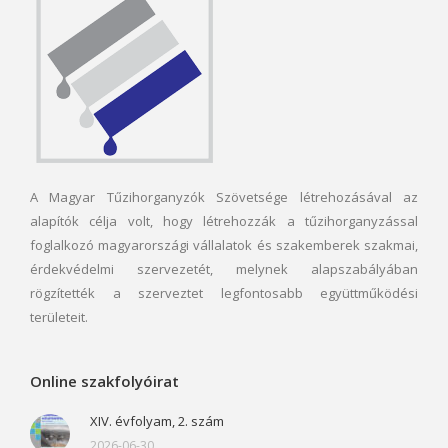
A Magyar Tűzihorganyzók Szövetsége létrehozásával az
alapítók célja volt, hogy létrehozzák a tűzihorganyzással
foglalkozó magyarországi vállalatok és szakemberek szakmai,
érdekvédelmi szervezetét, melynek alapszabályában
rögzítették a szerveztet legfontosabb együttműködési
területeit.
Online szakfolyóirat
XIV. évfolyam, 2. szám
2026-06-30