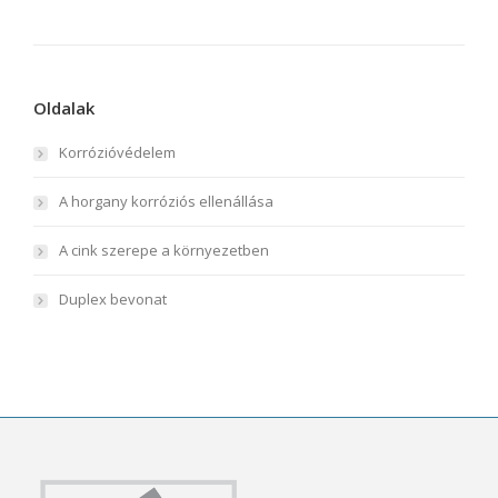
Oldalak
Korrózióvédelem
A horgany korróziós ellenállása
A cink szerepe a környezetben
Duplex bevonat