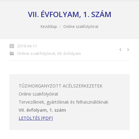
VII. ÉVFOLYAM, 1. SZÁM
You are here:
Kezdőlap
Online szakfolyóirat
2019-04-11
Online szakfolyóirat
,
VII. évfolyam
TŰZIHORGANYZOTT ACÉLSZERKEZETEK
Online szakfolyóirat
Tervezőknek, gyártóknak és felhasználóknak
VII. évfolyam, 1. szám
LETÖLTÉS [PDF]