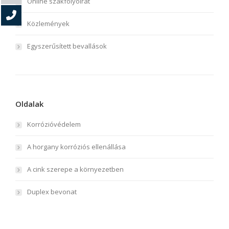
Online szakfolyóirat
Közlemények
Egyszerűsített bevallások
Oldalak
Korrózióvédelem
A horgany korróziós ellenállása
A cink szerepe a környezetben
Duplex bevonat