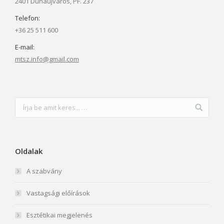
2401 Dunaújváros, PF. 237
Telefon:
+36 25 511 600
E-mail:
mtsz.info@gmail.com
Oldalak
A szabvány
Vastagsági előírások
Esztétikai megjelenés