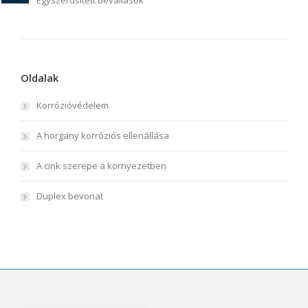
Egyszerűsített bevallások
Oldalak
Korrózióvédelem
A horgany korróziós ellenállása
A cink szerepe a környezetben
Duplex bevonat