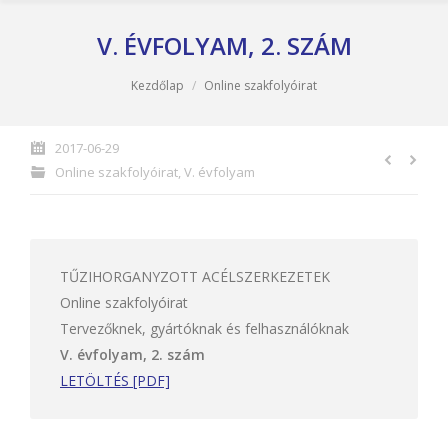
V. ÉVFOLYAM, 2. SZÁM
You are here:
Kezdőlap
Online szakfolyóirat
2017-06-29
Online szakfolyóirat
,
V. évfolyam
TŰZIHORGANYZOTT ACÉLSZERKEZETEK
Online szakfolyóirat
Tervezőknek, gyártóknak és felhasználóknak
V. évfolyam, 2. szám
LETÖLTÉS [PDF]