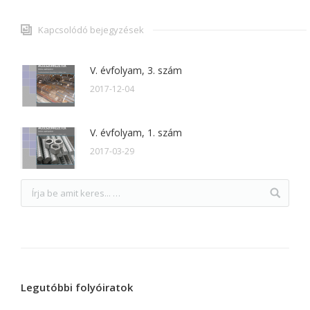
Kapcsolódó bejegyzések
V. évfolyam, 3. szám
2017-12-04
V. évfolyam, 1. szám
2017-03-29
Legutóbbi folyóiratok