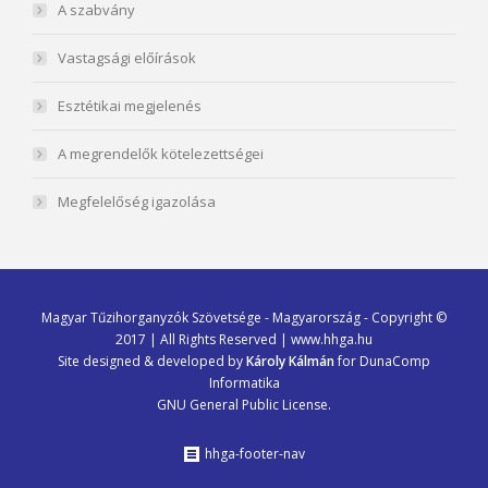
A szabvány
Vastagsági előírások
Esztétikai megjelenés
A megrendelők kötelezettségei
Megfelelőség igazolása
Magyar Tűzihorganyzók Szövetsége - Magyarország - Copyright ©
2017 | All Rights Reserved | www.hhga.hu
Site designed & developed by
Károly Kálmán
for
DunaComp
Informatika
GNU General Public License.
hhga-footer-nav