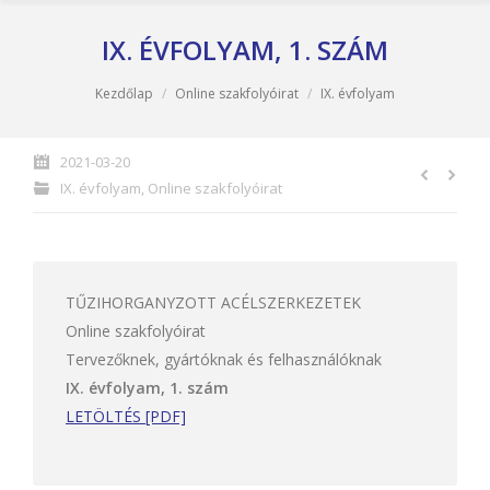
IX. ÉVFOLYAM, 1. SZÁM
You are here:
Kezdőlap
Online szakfolyóirat
IX. évfolyam
2021-03-20
IX. évfolyam
,
Online szakfolyóirat
TŰZIHORGANYZOTT ACÉLSZERKEZETEK
Online szakfolyóirat
Tervezőknek, gyártóknak és felhasználóknak
IX. évfolyam, 1. szám
LETÖLTÉS [PDF]