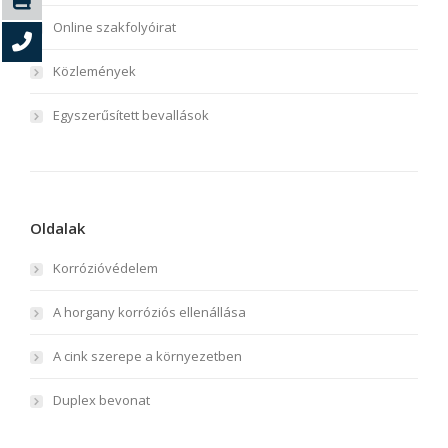
Online szakfolyóirat
Közlemények
Egyszerűsített bevallások
Oldalak
Korrózióvédelem
A horgany korróziós ellenállása
A cink szerepe a környezetben
Duplex bevonat