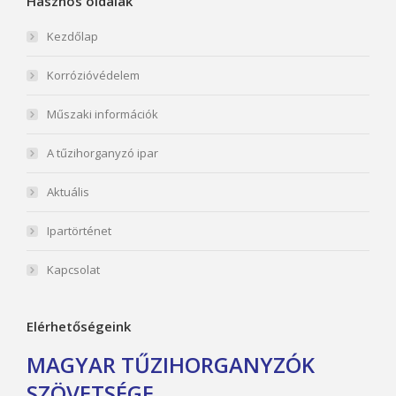
Hasznos oldalak
Kezdőlap
Korrózióvédelem
Műszaki információk
A tűzihorganyzó ipar
Aktuális
Ipartörténet
Kapcsolat
Elérhetőségeink
MAGYAR TŰZIHORGANYZÓK
SZÖVETSÉGE