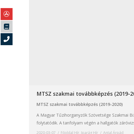
MTSZ szakmai továbbképzés (2019-2
MTSZ szakmai továbbképzés (2019-2020)
A Magyar Tűzihorganyzók Szövetsége Szakmai Bizot
folytatódik. A tanfolyam végén a hallgatók záróviz
2020-03-07
Főoldal Hír
,
Iparág Hír
Antal Árpád