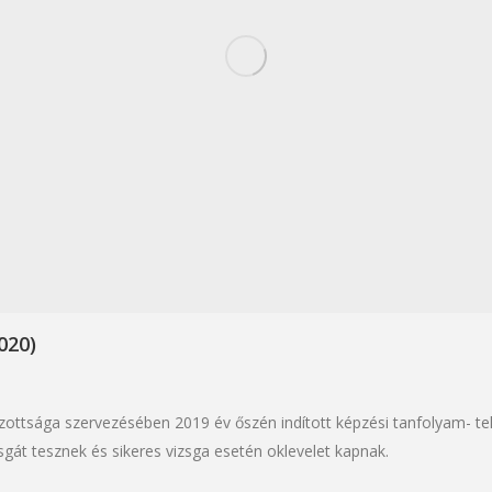
020)
tsága szervezésében 2019 év őszén indított képzési tanfolyam- tekin
sgát tesznek és sikeres vizsga esetén oklevelet kapnak.