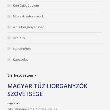
Korrózióvédelem
Műszaki információk
A tűzihorganyzó ipar
Aktuális
Ipartörténet
Kapcsolat
Elérhetőségeink
MAGYAR TŰZIHORGANYZÓK
SZÖVETSÉGE
Címünk:
2400 Dunaújváros, Gőzmalom u. 6.