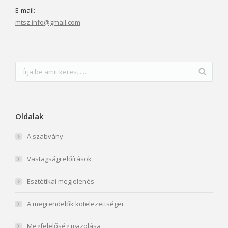
E-mail:
mtsz.info@gmail.com
Oldalak
A szabvány
Vastagsági előírások
Esztétikai megjelenés
A megrendelők kötelezettségei
Megfelelőség igazolása