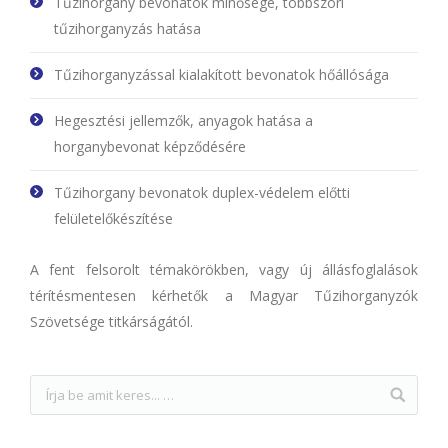
Tűzihorgany bevonatok minősége, többszöri
tűzihorganyzás hatása
Tűzihorganyzással kialakított bevonatok hőállósága
Hegesztési jellemzők, anyagok hatása a
horganybevonat képződésére
Tűzihorgany bevonatok duplex-védelem előtti
felületelőkészítése
A fent felsorolt témakörökben, vagy új állásfoglalások
térítésmentesen kérhetők a Magyar Tűzihorganyzók
Szövetsége titkárságától.