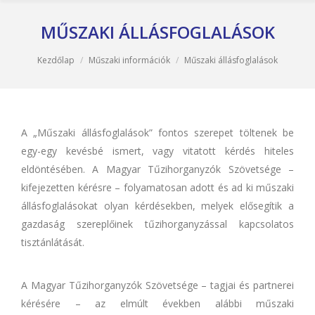
MŰSZAKI ÁLLÁSFOGLALÁSOK
You are here:
Kezdőlap
Műszaki információk
Műszaki állásfoglalások
A „Műszaki állásfoglalások” fontos szerepet töltenek be
egy-egy kevésbé ismert, vagy vitatott kérdés hiteles
eldöntésében. A Magyar Tűzihorganyzók Szövetsége –
kifejezetten kérésre – folyamatosan adott és ad ki műszaki
állásfoglalásokat olyan kérdésekben, melyek elősegítik a
gazdaság szereplőinek tűzihorganyzással kapcsolatos
tisztánlátását.
A Magyar Tűzihorganyzók Szövetsége – tagjai és partnerei
kérésére – az elmúlt években alábbi műszaki