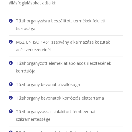
állásfoglalásokat adta ki:
Tűzihorganyzásra beszállított termékek felületi
tisztasága
MSZ EN ISO 1461 szabvány alkalmazása közutak
acélszerkezeteinél
Tűzihorganyzott elemek átlapolásos illesztésének
korróziója
Tűzihorgany bevonat tűzállósága
Tűzihorgany bevonatok korróziós élettartama
Tűzihorganyzással kialakított fémbevonat
szikramentessége