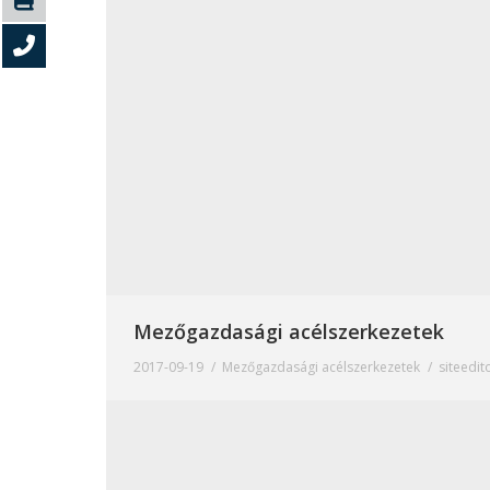
Mezőgazdasági acélszerkezetek
2017-09-19
Mezőgazdasági acélszerkezetek
siteedit